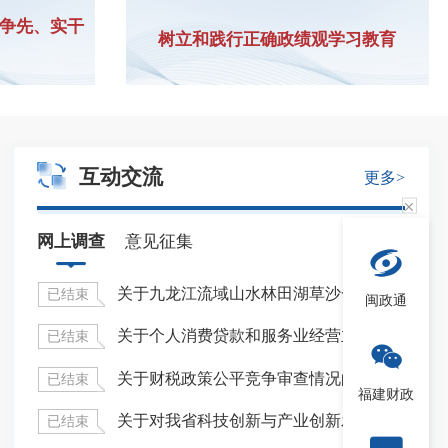
为争先、实干
树立和践行正确政绩观学习教育
互动交流
更多>
网上调查
意见征集
厅 中国人民银行福建省分行关于开展2026年第八、九、十期福建省省级国库现金管理商业银行定期存款招标工作的通知
关于九龙江流域山水林田湖草沙一体化保护和修复实施成效的网上调查
08-06
2026年上半
已结束
征集
闽政通
财政厅关于公示2026年会计师事务所执业质量检查名单的通告
关于个人消费贷款和服务业经营主体贷款财政贴息政策的网上调查
07-14
2026年1—
已结束
已结
财政厅关于公示 2026 年会计信息质量检查名单的通告(第一批)
关于财税政策公平竞争审查情况的调查问卷
07-06
2026年1—
已结束
已结
福建财政
区关于2026年度全国会计专业技术高级资格考试考后资格审核有关事项的通知
关于对我省科技创新与产业创新发展建议的调查问卷
07-03
2026年一季
已结束
已结