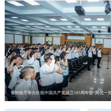
逐步推进免费学前教育，省级财政下达补助资金3.48亿元
全省教育支出1321亿元，占一般公共预算支出的21.5%
出台扩大社会保险补贴等政策，延续降低失业保险费率，吸纳
着力提升医疗卫生服务能力，省级财政下达17.38亿元，支
积极推动养老事业发展，省级财政下达3.43亿元，支持嵌
持续改造提升人居环境，完善基础设施配套，省级财政下达1
突出困难群体兜底，省级财政下达37.43亿元，支持各地
省财政厅举办庆祝中国共产党成立105周年暨“两优一