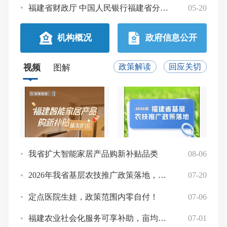
福建省财政厅 中国人民银行福建省分行关于2026年第六期福建省省级国库现金管理商业银行定期存款招标结果的公告
05-20
关于
机构概况
政府信息公开
视频
图解
政策解读
回应关切
我省扩大智能家居产品购新补贴品类
08-06
图解
《福建省建立长期护理保险制度实施方案》新闻发布会
2026年我省基层农技推广政策落地，最高补助50万元 ！
07-20
图解
定点医院生娃，政策范围内零自付！
07-06
图
福建农业社会化服务可享补助，亩均最高130元
07-01
一图速