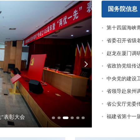
，支持从2025年秋季学期起免除学前一年公办在园儿童保育教育
国务院信息
聚焦“学有所教”
。支持扩大义务教育阶段学位供给，建立基于专业大类的职业教育
聚焦“劳有所得”
第十四届海峡
重点群体就业。健全公共就业服务体系，省级财政下达9.75亿
聚焦“病有所医”
省委召开省级
持省属医疗卫生机构项目建设、省级区域医疗中心扩容等。将城乡
赵龙在厦门调
聚焦“老有所养”
入式养老服务机构建设、开展居家和社区基本养老服务提升行动、
省政协党组传
聚焦“住有所居”
5.15亿元，支持开展城镇老旧小区、棚户区（城市危旧房）、
中央党的建设工作领导
聚焦“弱有所扶”
省领导赴泉州
统筹用于城乡低保、特困供养等支出。省定低保最低标准从545
省公安厅党委
先”表彰大会
省财政厅树立和
福建省第十一