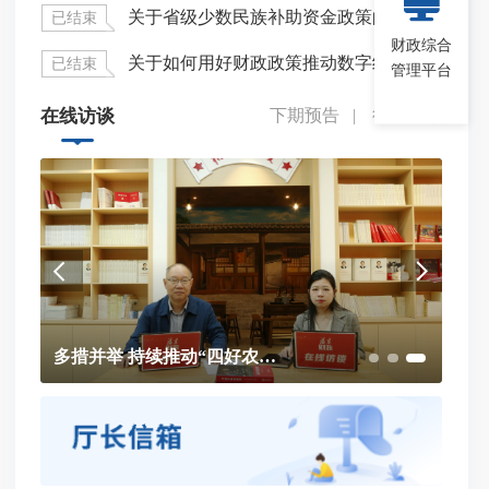
举办“增收节支”主题建言献策活动的通知
关于省级少数民族补助资金政策的网上调查
06-18
2026年2月
已结束
已结
财政综合
关于如何用好财政政策推动数字经济发展的网上调查
已结束
已结
管理平台
在线访谈
下期预告
|
往期回顾
：《关于财政金融协同服务高质量发展的若干措施》
07-24
多措并举 持续推动“四好农村路”高质量发展
：《福建省普惠托育服务机构运营补助资金管理办法》
06-20
解：《福建省政府采购网上超市管理办法》
06-20
览 | 关于福建省2025年预算执行情况与2026年预算草案的报告
01-29