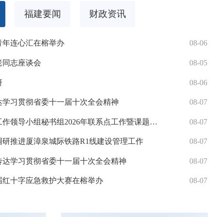
费，并对民办园给予相应减免。建立育儿补贴制度，对3周岁以下
福建要闻
财政资讯
差异化生均拨款制度。落实普通高中和中职学校国家助学金提标政策
青年连心汇在榕举办
08-06
元，支持落实各类就业创业政策。鼓励高校毕业生到基层就业，下
老同志座谈会
08-05
居民基本医疗保险人均财政补助标准从670元提高到700元，下
研
08-06
长者食堂奖补、发放80周岁以上低保老年人高龄补贴等。支持
达学习贯彻省委十一届十次全会精神
08-07
城中村改造以及保障性住房建设等。落实农业转移人口市民化奖
小组秘书组2026年联系点工作暨课题研究成果交流座谈会在宁德召开
08-07
调研推进厦漳泉城际铁路R1线建设管理工作
08-07
0元提高到5800元，健全最低生活保障标准动态调整机制。落
传达学习贯彻省委十一届十次全会精神
08-07
践行正确政绩观学习教育专题党课暨警示教育会举行
届红十字应急救护大赛在榕举办
08-07