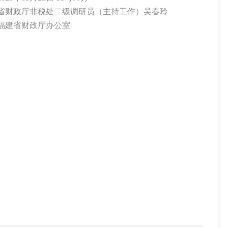
嘉 宾： 省财政厅非税处二级调研员（主持工作）吴春玲
主 持 人： 福建省财政厅办公室