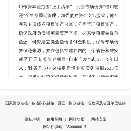
用作资本金范围“正面清单”，完善专项债券“借用管
还”全生命周期管理，加强债券资金支出监管，健全
完善专项债券项目资产台账，分类管理项目资产，
确保政府负债和项目资产平衡。探索专项债券提前
偿还，研究建立健全偿债备付金制度，保障专项债
券偿还来源，并在包括福建在内的十个省份和雄安
新区开展专项债券项目“自审自发”试点。今年以
来，我省争取中央核定新增专项债务限额2633亿
元，积极推动统筹资源解难事，加强各类债券资金
的协同发力，促进拉动有效投资，服务全省高质量
发展。截至11月20日，我省专项债券已全部发行，
总体支出进度69.4%。
国家财政链接
各省财政链接
设区市财政链接
省政府及省直单位链接
主持人
2025-12-08 03:12
隐私声明
|
使用帮助
|
网站地图
|
网站安全
网站标识码：3500000015